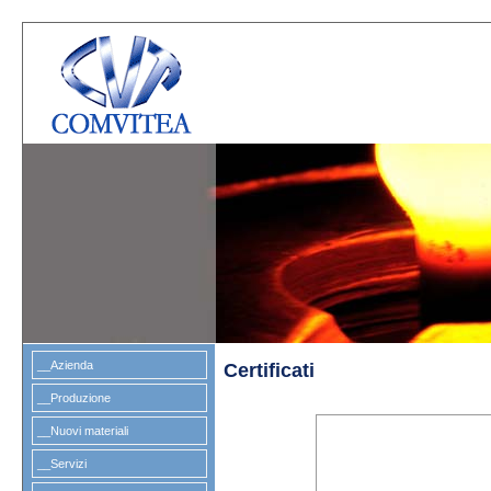
__Azienda
Certificati
__Produzione
__Nuovi materiali
__Servizi