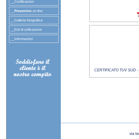
__Certificazioni
__
Preventivo
on-line
__Galleria fotografica
__Enti di unificazione
__Informazioni
CERTIFICATO TUV SUD -
via I